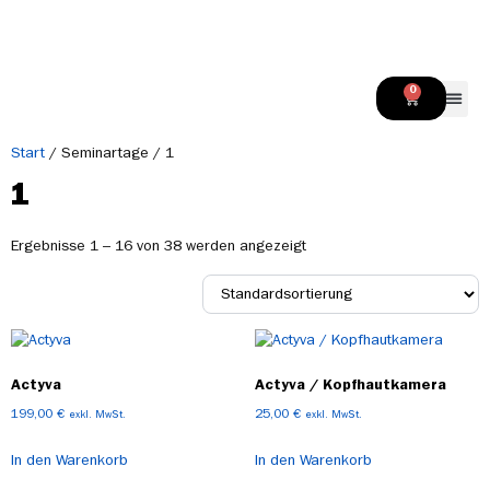
Inhalt
springen
0
Werde 
Start
/ Seminartage / 1
1
Ergebnisse 1 – 16 von 38 werden angezeigt
Actyva
Actyva / Kopfhautkamera
199,00
€
25,00
€
exkl. MwSt.
exkl. MwSt.
In den Warenkorb
In den Warenkorb