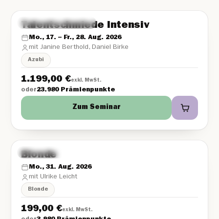
Wild Beauty Akademie
DE
Talentschmiede Intensiv
Mo., 17. – Fr., 28. Aug. 2026
mit Janine Berthold, Daniel Birke
Azubi
1.199,00
€
exkl. MwSt.
oder
23.980 Prämienpunkte
Zum Seminar
Wild Beauty Akademie
DE
Blonde
Mo., 31. Aug. 2026
mit Ulrike Leicht
Blonde
199,00
€
exkl. MwSt.