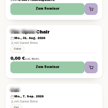
oder
3.980 Prämienpunkte
Zum Seminar
Online Webinar
DE
The Open Chair
Mo., 31. Aug. 2026
mit Daniel Birke
Color
0,00
€
exkl. MwSt.
Zum Seminar
Wild Beauty Akademie
DE
Cut
Mo., 7. Sep. 2026
mit Daniel Birke
Cut