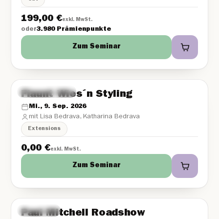
199,00
€
exkl. MwSt.
oder
3.980 Prämienpunkte
Zum Seminar
Online Webinar
DE
Flaunt Wies´n Styling
Mi., 9. Sep. 2026
mit Lisa Bedrava, Katharina Bedrava
Extensions
0,00
€
exkl. MwSt.
Zum Seminar
Roadshow
DE
Paul Mitchell Roadshow