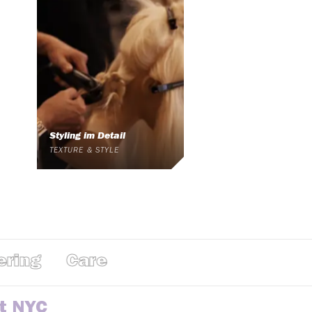
Styling im Detail
TEXTURE & STYLE
ng
Care
ott NYC