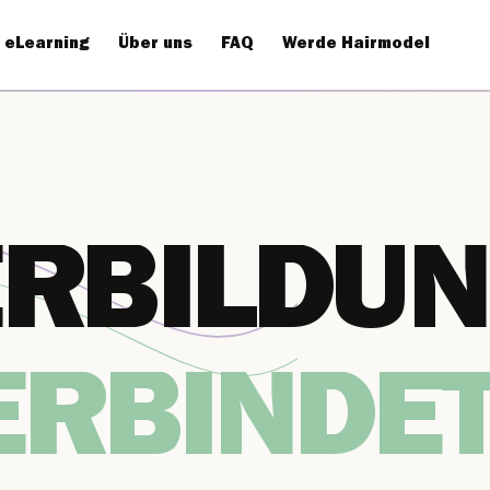
eLearning
Über uns
FAQ
Werde Hairmodel
ERBILDUN
ERBINDET