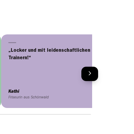
„Locker und mit leidenschaftlichen
„Coole neue
Trainern!“
kreatives A
Kathi
Claudia
Friseurin aus Schönwald
Friseurin aus A