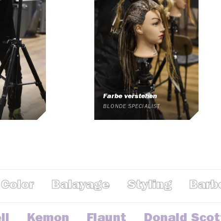
Farbe verstehen
BLONDE SPECIALIST
lor
Balayage
Styling
Barberi
hell
Kemon
Flaunt
Donald Sc