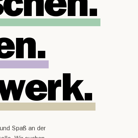
chen.
en.
werk.
f und Spaß an der